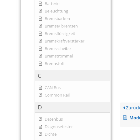
Batterie
Beleuchtung
Bremsbacken
Bremse/ bremsen
Bremsflüssigkeit
Bremskraftverstärker
Bremsscheibe
Bremstrommel
Brennstoff
C
CAN Bus
Common Rail
D
Zurüc
Mod
Datenbus
Diagnosetester
Dichte