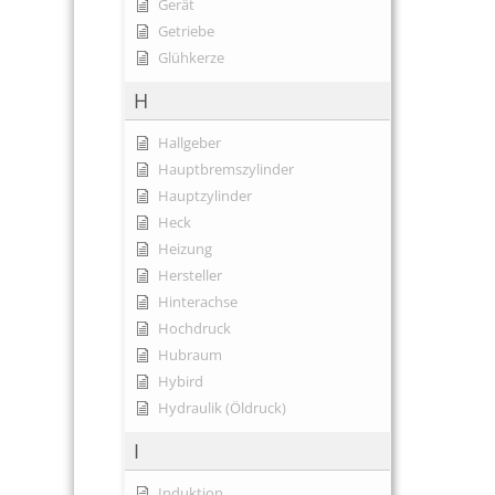
Gerät
Getriebe
Glühkerze
H
Hallgeber
Hauptbremszylinder
Hauptzylinder
Heck
Heizung
Hersteller
Hinterachse
Hochdruck
Hubraum
Hybird
Hydraulik (Öldruck)
I
Induktion