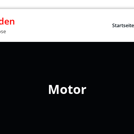
rden
Startseit
ose
Motor