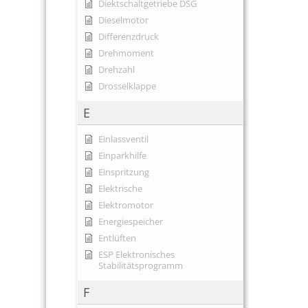
Diektschaltgetriebe DSG
Dieselmotor
Differenzdruck
Drehmoment
Drehzahl
Drosselklappe
E
Einlassventil
Einparkhilfe
Einspritzung
Elektrische
Elektromotor
Energiespeicher
Entlüften
ESP Elektronisches
Stabilitätsprogramm
F