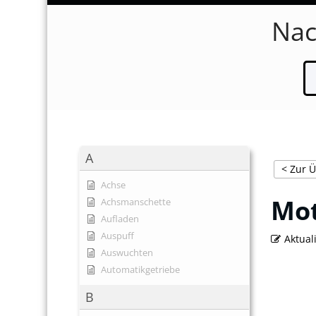
Nac
A
< Zur Ü
Achse
Mo
Achsmanschette
Aufladen
Auspuff
Aktual
Auswuchten
Automatikgetriebe
B