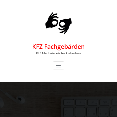
Zum
Inhalt
springen
KFZ Fachgebärden
KFZ Mechatronik für Gehörlose