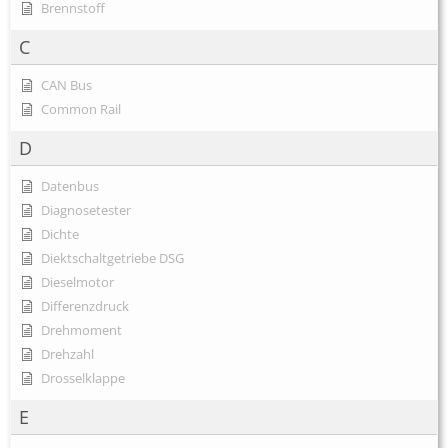
Brennstoff
C
CAN Bus
Common Rail
D
Datenbus
Diagnosetester
Dichte
Diektschaltgetriebe DSG
Dieselmotor
Differenzdruck
Drehmoment
Drehzahl
Drosselklappe
E