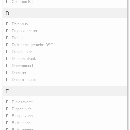
Common Rail
D
Datenbus
Diagnosetester
Dichte
Diektschaltgetriebe DSG
Dieselmotor
Differenzdruck
Drehmoment
Drehzahl
Drosselklappe
E
Einlassventil
Einparkhilfe
Einspritzung
Elektrische
Elektromotor