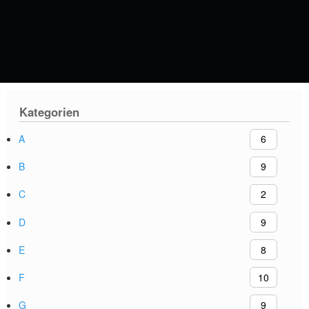
Kategorien
A
6
B
9
C
2
D
9
E
8
F
10
G
9