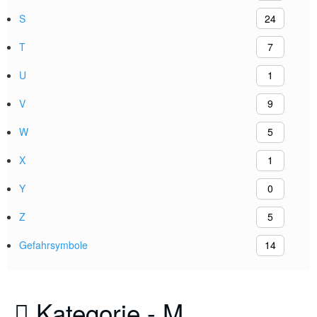
S
24
T
7
U
1
V
9
W
5
X
1
Y
0
Z
5
Gefahrsymbole
14
Kategorie -
M