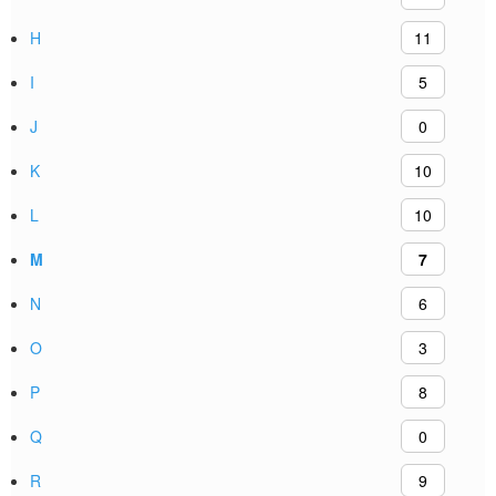
H
11
I
5
J
0
K
10
L
10
M
7
N
6
O
3
P
8
Q
0
R
9