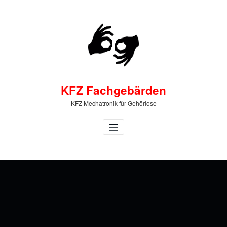
Zum
Inhalt
springen
KFZ Fachgebärden
KFZ Mechatronik für Gehörlose