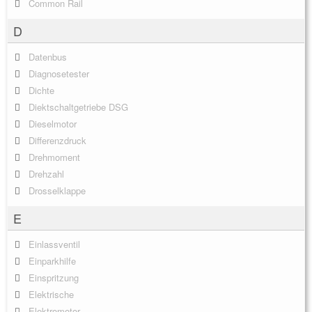
Common Rail
D
Datenbus
Diagnosetester
Dichte
Diektschaltgetriebe DSG
Dieselmotor
Differenzdruck
Drehmoment
Drehzahl
Drosselklappe
E
Einlassventil
Einparkhilfe
Einspritzung
Elektrische
Elektromotor