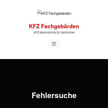
Zum
Inhalt
springen
KFZ Fachgebärden
KFZ Mechatronik für Gehörlose
Fehlersuche