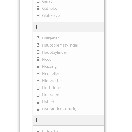
Gerät
Getriebe
Glühkerze
H
Hallgeber
Hauptbremszylinder
Hauptzylinder
Heck
Heizung
Hersteller
Hinterachse
Hochdruck
Hubraum
Hybird
Hydraulik (Öldruck)
I
Induktion