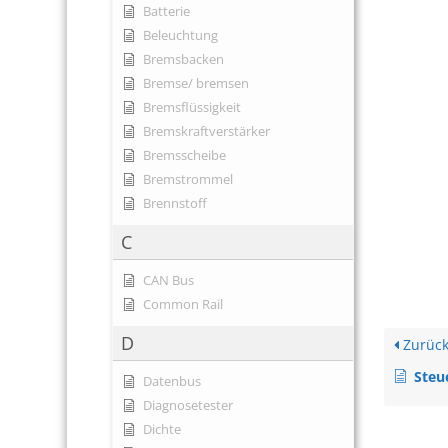
Batterie
Beleuchtung
Bremsbacken
Bremse/ bremsen
Bremsflüssigkeit
Bremskraftverstärker
Bremsscheibe
Bremstrommel
Brennstoff
C
CAN Bus
Common Rail
D
Zurüc
Steu
Datenbus
Diagnosetester
Dichte