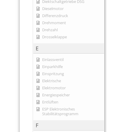
Diektschaltgetriebe DSG
Dieselmotor
Differenzdruck
Drehmoment
Drehzahl
Drosselklappe
E
Einlassventil
Einparkhilfe
Einspritzung
Elektrische
Elektromotor
Energiespeicher
Entlüften
ESP Elektronisches
Stabilitätsprogramm
F