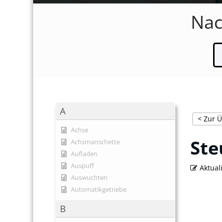
Nac
A
< Zur Ü
Achse
Ste
Achsmanschette
Aufladen
Auspuff
Aktual
Auswuchten
Automatikgetriebe
B