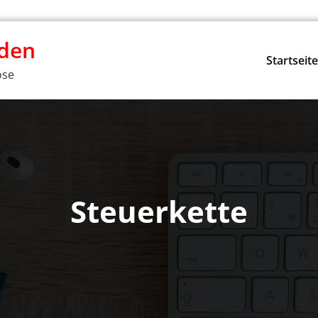
rden
Startseit
ose
Steuerkette